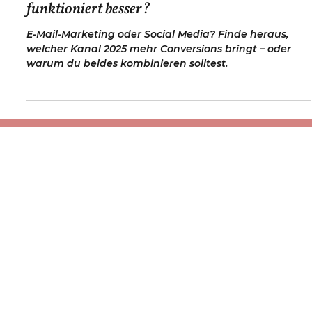
E-Mail-Marketing vs. Social Media – Was
funktioniert besser?
E-Mail-Marketing oder Social Media? Finde heraus,
welcher Kanal 2025 mehr Conversions bringt – oder
warum du beides kombinieren solltest.
Kontakt
info@socialwithsophie.ch
+41774978645
Weiteres
Impressum