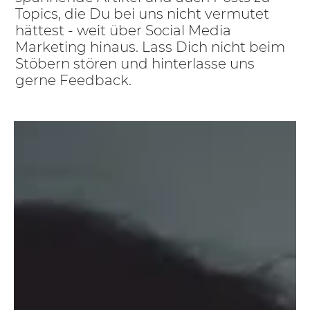
Topics, die Du bei uns nicht vermutet
hättest - weit über Social Media
Marketing hinaus. Lass Dich nicht beim
Stöbern stören und hinterlasse uns
gerne Feedback.